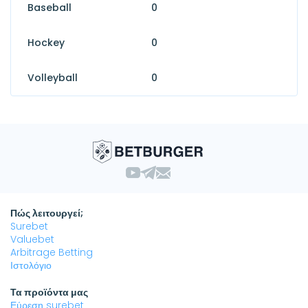
Baseball
0
Hockey
0
Volleyball
0
Πώς λειτουργεί;
Surebet
Valuebet
Arbitrage Betting
Ιστολόγιο
Τα προϊόντα μας
Εύρεση surebet