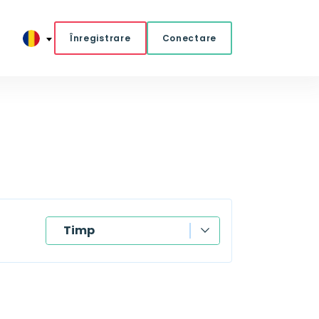
Înregistrare
Conectare
Timp
Timp
Sport