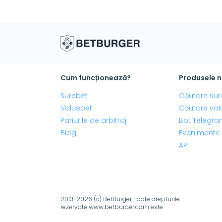
Cum funcționează?
Produsele 
Surebet
Căutare sur
Valuebet
Căutare val
Pariurile de arbitraj
Bot Telegr
Blog
Evenimente
API
2013-2026 (с) BetBurger Toate drepturile
rezervate
www.betburger.com este
deținut și administrat de Aspira Limited