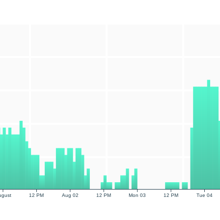
ugust
12 PM
Aug 02
12 PM
Mon 03
12 PM
Tue 04