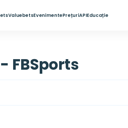
ets
Valuebets
Evenimente
Prețuri
API
Educație
 - FBSports