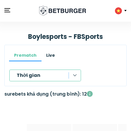
Boylesports - FBSports
Prematch
Live
Thời gian
Thời gian
surebets khả dụng (trung bình): 12
Môn thể thao