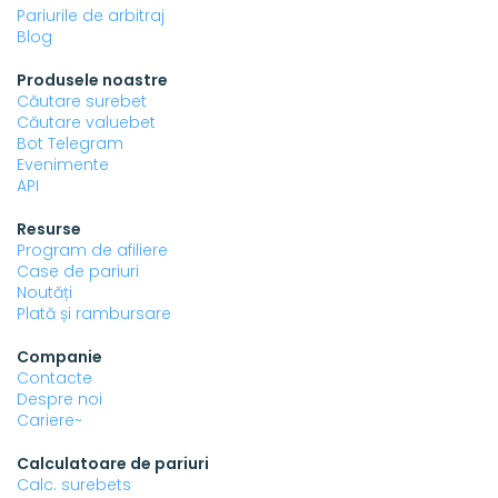
Pariurile de arbitraj
Blog
Produsele noastre
Căutare surebet
Căutare valuebet
Bot Telegram
Evenimente
API
Resurse
Program de afiliere
Case de pariuri
Noutăți
Plată și rambursare
Companie
Contacte
Despre noi
Cariere~
Calculatoare de pariuri
Calc. surebets