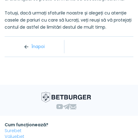
Totuși, dacă urmați sfaturile noastre și alegeți cu atenție
casele de pariuri cu care să lucrați, veți reuși să vă protejați
contul de astfel de limitări destul de mult timp.
Înapoi
Cum funcționează?
Surebet
Valuebet