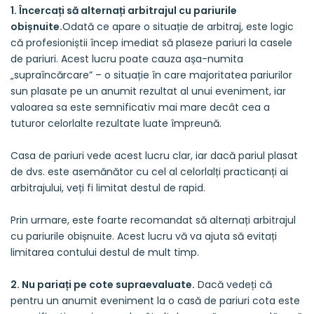
1. Încercați să alternați arbitrajul cu pariurile
obișnuite.
Odată ce apare o situație de arbitraj, este logic
că profesioniștii încep imediat să plaseze pariuri la casele
de pariuri. Acest lucru poate cauza așa-numita
„supraîncărcare” – o situație în care majoritatea pariurilor
sun plasate pe un anumit rezultat al unui eveniment, iar
valoarea sa este semnificativ mai mare decât cea a
tuturor celorlalte rezultate luate împreună.
Casa de pariuri vede acest lucru clar, iar dacă pariul plasat
de dvs. este asemănător cu cel al celorlalți practicanți ai
arbitrajului, veți fi limitat destul de rapid.
Prin urmare, este foarte recomandat să alternați arbitrajul
cu pariurile obișnuite. Acest lucru vă va ajuta să evitați
limitarea contului destul de mult timp.
2. Nu pariați pe cote supraevaluate.
Dacă vedeți că
pentru un anumit eveniment la o casă de pariuri cota este