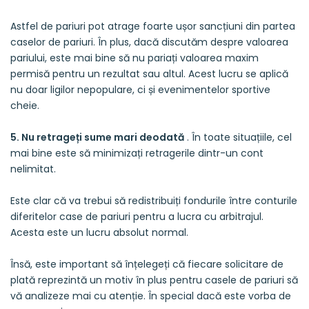
Astfel de pariuri pot atrage foarte ușor sancțiuni din partea
caselor de pariuri. În plus, dacă discutăm despre valoarea
pariului, este mai bine să nu pariați valoarea maxim
permisă pentru un rezultat sau altul. Acest lucru se aplică
nu doar ligilor nepopulare, ci și evenimentelor sportive
cheie.
5. Nu retrageți sume mari deodată
. În toate situațiile, cel
mai bine este să minimizați retragerile dintr-un cont
nelimitat.
Este clar că va trebui să redistribuiți fondurile între conturile
diferitelor case de pariuri pentru a lucra cu arbitrajul.
Acesta este un lucru absolut normal.
Însă, este important să înțelegeți că fiecare solicitare de
plată reprezintă un motiv în plus pentru casele de pariuri să
vă analizeze mai cu atenție. În special dacă este vorba de