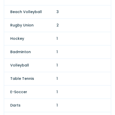
Beach Volleyball
3
Rugby Union
2
Hockey
1
Badminton
1
Volleyball
1
Table Tennis
1
E-Soccer
1
Darts
1