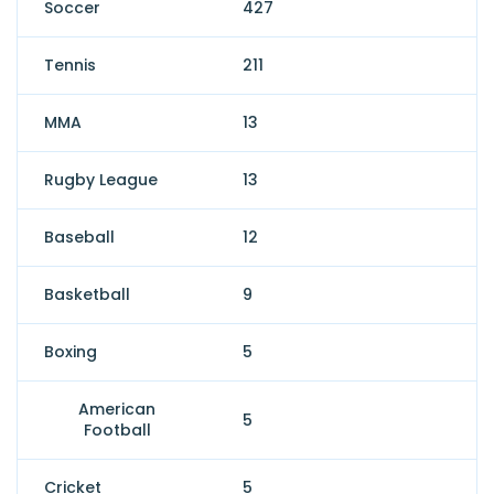
Soccer
427
Tennis
211
MMA
13
Rugby League
13
Baseball
12
Basketball
9
Boxing
5
American
5
Football
Cricket
5