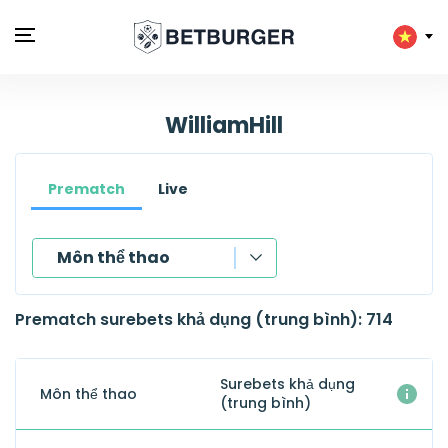
WilliamHill
Prematch
Live
Môn thể thao
Nhà cái
Prematch surebets khả dụng (trung bình): 714
Thời gian
Surebets khả dụng
Môn thể thao
(trung bình)
Môn thể thao