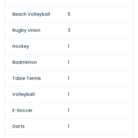
Beach Volleyball
5
Rugby Union
3
Hockey
1
Badminton
1
Table Tennis
1
Volleyball
1
E-Soccer
1
Darts
1