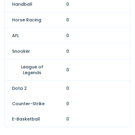
Handball
0
Horse Racing
0
AFL
0
Snooker
0
League of
0
Legends
Dota 2
0
Counter-Strike
0
E-Basketball
0