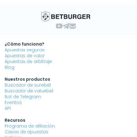
¿Cómo funciona?
Apuestas seguras
Apuestas de valor
Apuestas de arbitraje
Blog
Nuestros productos
Buscador de surebet
Buscador de valuebet
Bot de Telegram
Eventos
API
Recursos
Programa de afiliación
Casas de apuestas