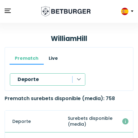
WilliamHill
Prematch
Live
Deporte
Casas de apuestas
Prematch surebets disponible (media): 758
Tiempo
Surebets disponible
Deporte
(media)
Deporte