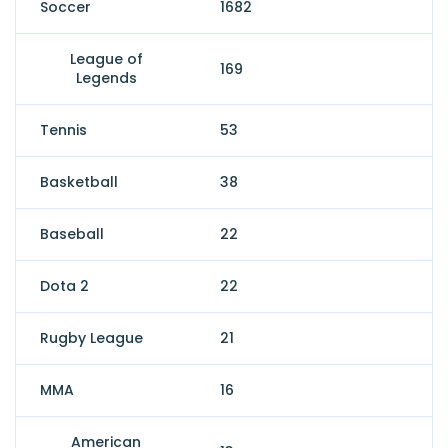
Soccer
1682
League of
169
Legends
Tennis
53
Basketball
38
Baseball
22
Dota 2
22
Rugby League
21
MMA
16
American