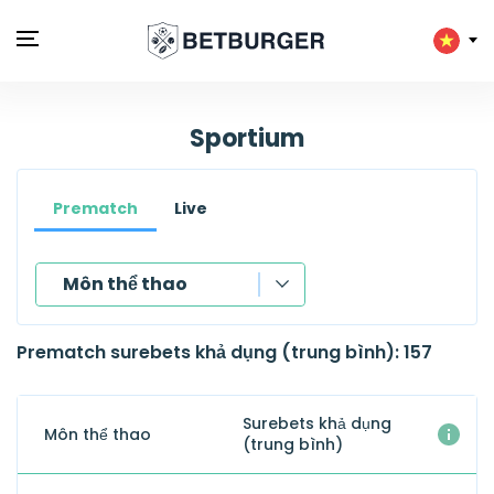
Sportium
Prematch
Live
Môn thể thao
Nhà cái
Prematch surebets khả dụng (trung bình): 157
Thời gian
Surebets khả dụng
Môn thể thao
(trung bình)
Môn thể thao