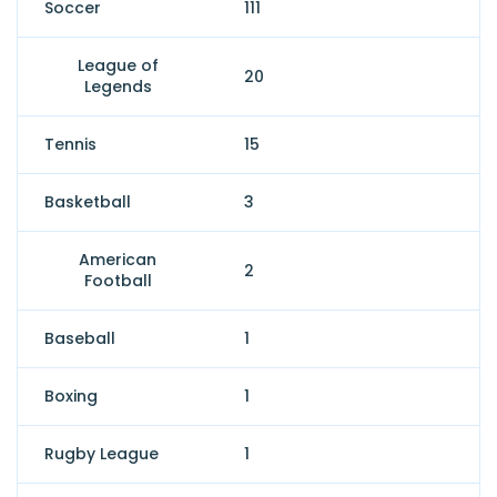
Soccer
111
League of
20
Legends
Tennis
15
Basketball
3
American
2
Football
Baseball
1
Boxing
1
Rugby League
1