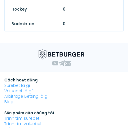
Hockey
0
Badminton
0
Cách hoạt động
Surebet là gì
Valuebet là gì
Arbitrage Betting là gì
Blog
Sản phẩm của chúng tôi
Trình tìm surebet
Trình tìm valuebet