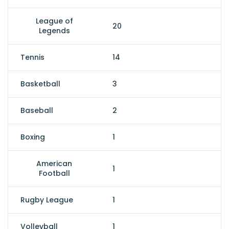
League of
20
Legends
Tennis
14
Basketball
3
Baseball
2
Boxing
1
American
1
Football
Rugby League
1
Volleyball
1