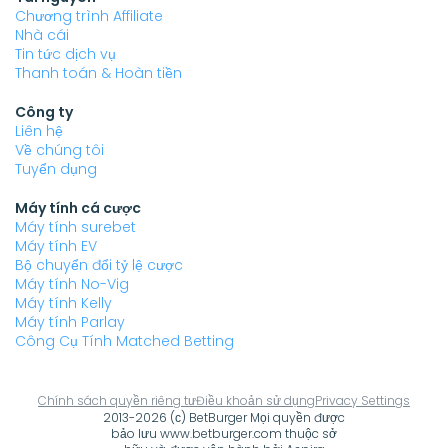
Chương trình Affiliate
Nhà cái
Tin tức dịch vụ
Thanh toán & Hoàn tiền
Công ty
Liên hệ
Về chúng tôi
Tuyển dụng
Máy tính cá cược
Máy tính surebet
Máy tính EV
Bộ chuyển đổi tỷ lệ cược
Máy tính No-Vig
Máy tính Kelly
Máy tính Parlay
Công Cụ Tính Matched Betting
Chính sách quyền riêng tư
Điều khoản sử dụng
Privacy Settings
2013-2026 (с) BetBurger Mọi quyền được
bảo lưu
www.betburger.com thuộc sở