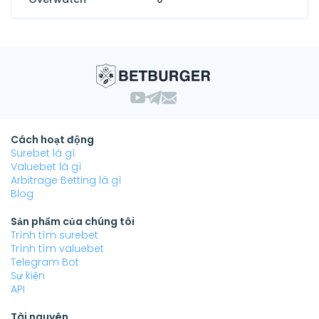
Cách hoạt động
Surebet là gì
Valuebet là gì
Arbitrage Betting là gì
Blog
Sản phẩm của chúng tôi
Trình tìm surebet
Trình tìm valuebet
Telegram Bot
Sự kiện
API
Tài nguyên