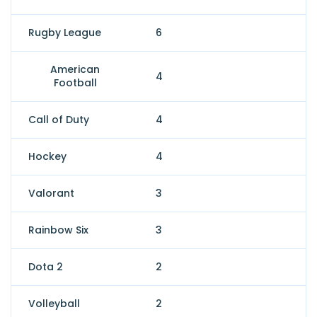
Rugby League
6
American
4
Football
Call of Duty
4
Hockey
4
Valorant
3
Rainbow Six
3
Dota 2
2
Volleyball
2