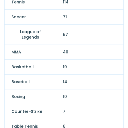
Tennis
114
Soccer
71
League of
57
Legends
MMA
40
Basketball
19
Baseball
14
Boxing
10
Counter-Strike
7
Table Tennis
6