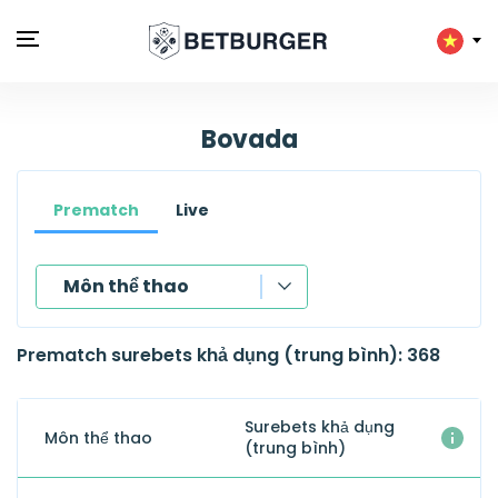
Bovada
Prematch
Live
Môn thể thao
Nhà cái
Prematch surebets khả dụng (trung bình): 368
Thời gian
Surebets khả dụng
Môn thể thao
(trung bình)
Môn thể thao