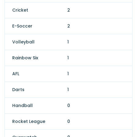
Cricket
2
E-Soccer
2
Volleyball
1
Rainbow Six
1
AFL
1
Darts
1
Handball
0
Rocket League
0