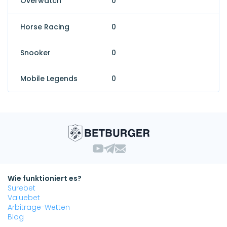
Overwatch
0
Horse Racing
0
Snooker
0
Mobile Legends
0
Wie funktioniert es?
Surebet
Valuebet
Arbitrage-Wetten
Blog