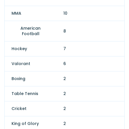
MMA
10
American
8
Football
Hockey
7
Valorant
6
Boxing
2
Table Tennis
2
Cricket
2
King of Glory
2