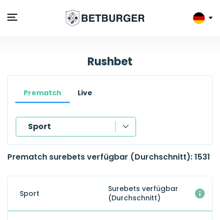
Rushbet
Prematch
Live
Sport
Buchmacher
Prematch surebets verfügbar (Durchschnitt): 1531
Zeit
Surebets verfügbar
Sport
(Durchschnitt)
Sport