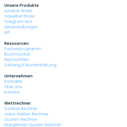
Unsere Produkte
Surebet finder
Valuebet finder
Telegram-Bot
Veranstaltungen
API
Ressourcen
Partnerprogramm
Buchmacher
Nachrichten
Zahlung & Rückerstattung
Unternehmen
Kontakte
Über uns
Karriere
Wettrechner
Surebet Rechner
Value Wetten Rechner
Quoten Rechner
Margefreier Quoten Rechner