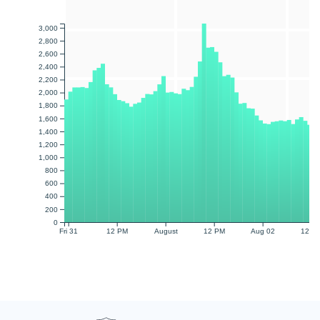
3,000
2,800
2,600
2,400
2,200
2,000
1,800
1,600
1,400
1,200
1,000
800
600
400
200
0
Fri 31
12 PM
August
12 PM
Aug 02
12 P