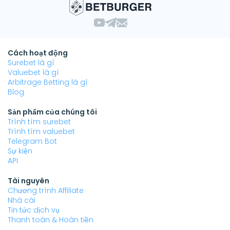
Cách hoạt động
Surebet là gì
Valuebet là gì
Arbitrage Betting là gì
Blog
Sản phẩm của chúng tôi
Trình tìm surebet
Trình tìm valuebet
Telegram Bot
Sự kiện
API
Tài nguyên
Chương trình Affiliate
Nhà cái
Tin tức dịch vụ
Thanh toán & Hoàn tiền