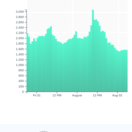
3,000
2,800
2,600
2,400
2,200
2,000
1,800
1,600
1,400
1,200
1,000
800
600
400
200
0
Fri 31
12 PM
August
12 PM
Aug 02