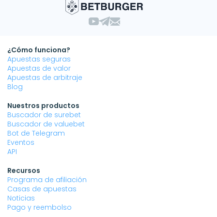
¿Cómo funciona?
Apuestas seguras
Apuestas de valor
Apuestas de arbitraje
Blog
Nuestros productos
Buscador de surebet
Buscador de valuebet
Bot de Telegram
Eventos
API
Recursos
Programa de afiliación
Casas de apuestas
Noticias
Pago y reembolso