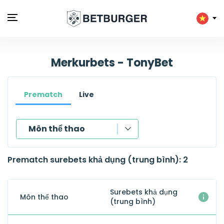
Merkurbets - TonyBet
Prematch
Live
Môn thể thao
Thời gian
Prematch surebets khả dụng (trung bình): 2
Môn thể thao
Surebets khả dụng
Môn thể thao
(trung bình)