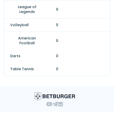
League of
0
Legends
Volleyball
0
American
0
Football
Darts
0
Table Tennis
0