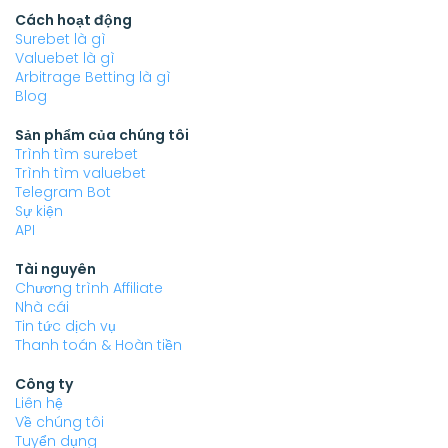
Cách hoạt động
Surebet là gì
Valuebet là gì
Arbitrage Betting là gì
Blog
Sản phẩm của chúng tôi
Trình tìm surebet
Trình tìm valuebet
Telegram Bot
Sự kiện
API
Tài nguyên
Chương trình Affiliate
Nhà cái
Tin tức dịch vụ
Thanh toán & Hoàn tiền
Công ty
Liên hệ
Về chúng tôi
Tuyển dụng