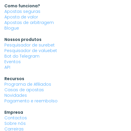
Como funciona?
Apostas seguras
Aposta de valor
Apostas de arbitragem
Blogue
Nossos produtos
Pesquisador de surebet
Pesquisador de valuebet
Bot do Telegram
Eventos
API
Recursos
Programa de Afiliados
Casas de apostas
Novidades
Pagamento e reembolso
Empresa
Contactos
Sobre nós
Carreiras