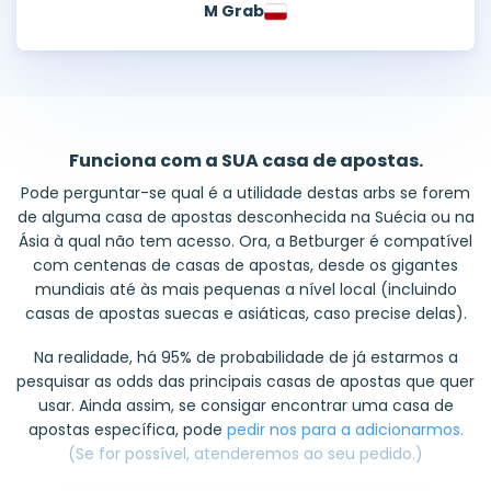
M Grab
Funciona com a SUA casa de apostas.
Pode perguntar-se qual é a utilidade destas arbs se forem
de alguma casa de apostas desconhecida na Suécia ou na
Ásia à qual não tem acesso. Ora, a Betburger é compatível
com centenas de casas de apostas, desde os gigantes
mundiais até às mais pequenas a nível local (incluindo
casas de apostas suecas e asiáticas, caso precise delas).
Na realidade, há 95% de probabilidade de já estarmos a
pesquisar as odds das principais casas de apostas que quer
usar. Ainda assim, se consigar encontrar uma casa de
apostas específica, pode
pedir nos para a adicionarmos.
(Se for possível, atenderemos ao seu pedido.)