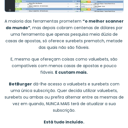
A maioria das ferramentas prometem
“o melhor scanner
do mundo”
, mas depois cobram centenas de dólares por
uma ferramenta que apenas pesquisa meia dúzia de
casas de apostas, só oferece surebets prematch, metade
das quais não são fiáveis.
E, mesmo que ofereçam coisas como valuebets, são
compatíveis com menos casas de apostas e pouco
fiáveis.
E custam mais.
BetBurger
dá-lhe acesso a valuebets e surebets com
uma única subscrição. Quer decida utilizar valuebets,
surebets ou ambas ou prefira alternar entre as mesmas de
vez em quando, NUNCA MAIS terá de atualizar a sua
subscrição.
Está tudo incluído.