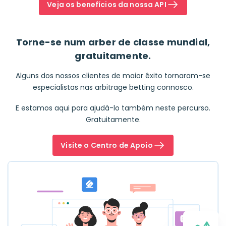
Veja os benefícios da nossa API
Torne-se num arber de classe mundial,
gratuitamente.
Alguns dos nossos clientes de maior êxito tornaram-se
especialistas nas arbitrage betting connosco.
E estamos aqui para ajudá-lo também neste percurso.
Gratuitamente.
Visite o Centro de Apoio