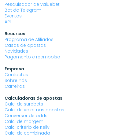
Pesquisador de valuebet
Bot do Telegram
Eventos
API
Recursos
Programa de Afiliados
Casas de apostas
Novidades
Pagamento e reembolso
Empresa
Contactos
Sobre nós
Carreiras
Calculadoras de apostas
Calc. de surebets
Calc. de valor nas apostas
Conversor de odds
Calc. de margem
Calc. critério de Kelly
Calc. de combinada