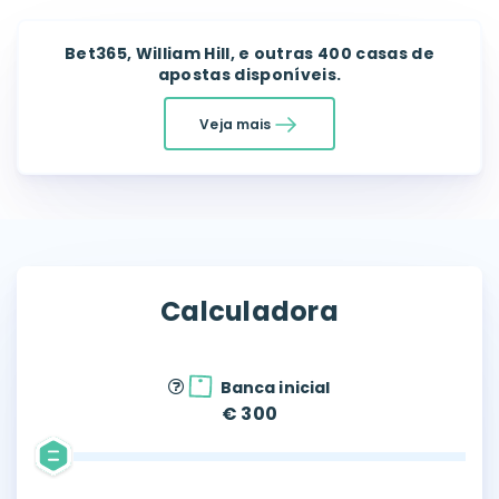
Bet365, William Hill, e outras 400 casas de
apostas disponíveis.
Veja mais
Calculadora
Banca inicial
€
300