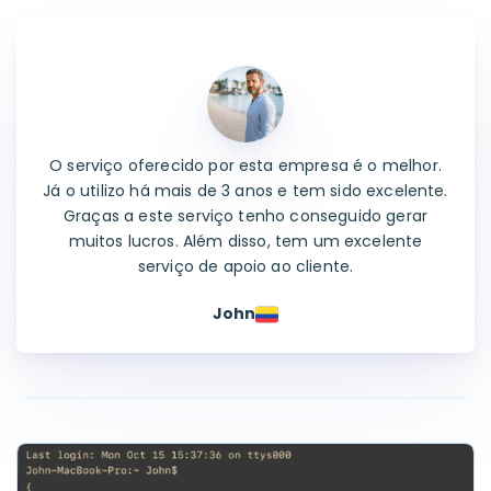
O serviço oferecido por esta empresa é o melhor.
Já o utilizo há mais de 3 anos e tem sido excelente.
Graças a este serviço tenho conseguido gerar
muitos lucros. Além disso, tem um excelente
serviço de apoio ao cliente.
John