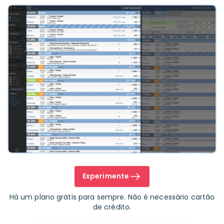
Experimente
Há um plano grátis para sempre. Não é necessário cartão
de crédito.