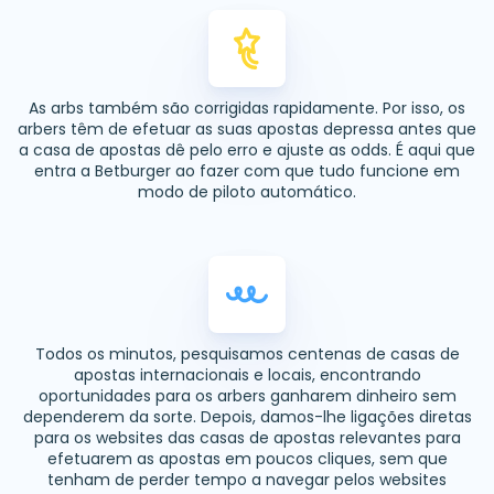
As arbs também são corrigidas rapidamente. Por isso, os
arbers têm de efetuar as suas apostas depressa antes que
a casa de apostas dê pelo erro e ajuste as odds. É aqui que
entra a Betburger ao fazer com que tudo funcione em
modo de piloto automático.
Todos os minutos, pesquisamos centenas de casas de
apostas internacionais e locais, encontrando
oportunidades para os arbers ganharem dinheiro sem
dependerem da sorte. Depois, damos-lhe ligações diretas
para os websites das casas de apostas relevantes para
efetuarem as apostas em poucos cliques, sem que
tenham de perder tempo a navegar pelos websites