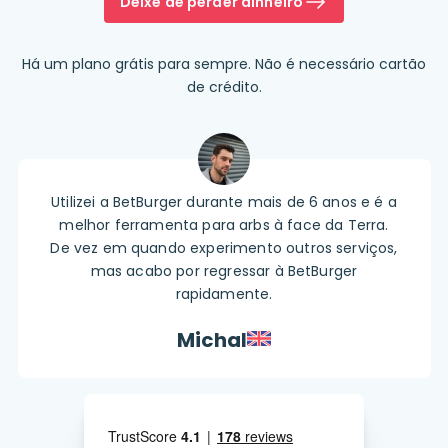
Deixe de perder dinheiro
Há um plano grátis para sempre. Não é necessário cartão
de crédito.
Utilizei a BetBurger durante mais de 6 anos e é a
melhor ferramenta para arbs à face da Terra.
De vez em quando experimento outros serviços,
mas acabo por regressar à BetBurger
rapidamente.
Michal