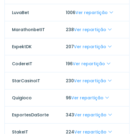
LuvaBet
1006
Ver repartição
MarathonbetIT
238
Ver repartição
ExpektDK
207
Ver repartição
CodereIT
196
Ver repartição
StarCasinoIT
230
Ver repartição
Quigioco
96
Ver repartição
EsportesDaSorte
343
Ver repartição
StakeIT
224
Ver repartição