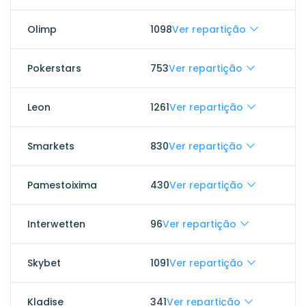
Olimp
1098
Ver repartição
Pokerstars
753
Ver repartição
Leon
1261
Ver repartição
Smarkets
830
Ver repartição
Pamestoixima
430
Ver repartição
Interwetten
96
Ver repartição
Skybet
1091
Ver repartição
Kladise
341
Ver repartição