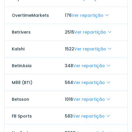
OvertimeMarkets
176
Ver repartição
Betrivers
2515
Ver repartição
Kalshi
1522
Ver repartição
BetinAsia
348
Ver repartição
M88 (BTI)
564
Ver repartição
Betsson
1016
Ver repartição
FB Sports
583
Ver repartição