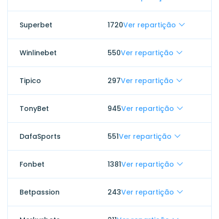
Superbet
1720
Ver repartição
Winlinebet
550
Ver repartição
Tipico
297
Ver repartição
TonyBet
945
Ver repartição
DafaSports
551
Ver repartição
Fonbet
1381
Ver repartição
Betpassion
243
Ver repartição