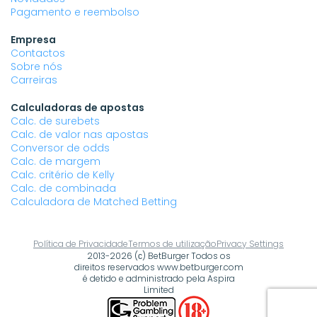
Pagamento e reembolso
Empresa
Contactos
Sobre nós
Carreiras
Calculadoras de apostas
Calc. de surebets
Calc. de valor nas apostas
Conversor de odds
Calc. de margem
Calc. critério de Kelly
Calc. de combinada
Calculadora de Matched Betting
Política de Privacidade
Termos de utilização
Privacy Settings
2013-2026 (с) BetBurger Todos os
direitos reservados
www.betburger.com
é detido e administrado pela Aspira
Limited