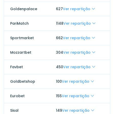
Goldenpalace
627
Ver repartição
PariMatch
1148
Ver repartição
Sportmarket
662
Ver repartição
Mozzartbet
304
Ver repartição
Favbet
450
Ver repartição
Goldbetshop
100
Ver repartição
Eurobet
155
Ver repartição
Sisal
149
Ver repartição