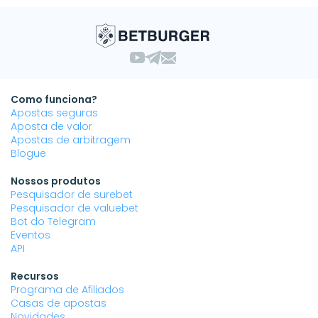
Como funciona?
Apostas seguras
Aposta de valor
Apostas de arbitragem
Blogue
Nossos produtos
Pesquisador de surebet
Pesquisador de valuebet
Bot do Telegram
Eventos
API
Recursos
Programa de Afiliados
Casas de apostas
Novidades