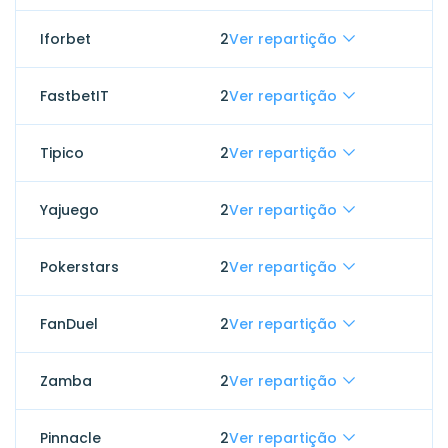
Iforbet
2
Ver repartição
FastbetIT
2
Ver repartição
Tipico
2
Ver repartição
Yajuego
2
Ver repartição
Pokerstars
2
Ver repartição
FanDuel
2
Ver repartição
Zamba
2
Ver repartição
Pinnacle
2
Ver repartição