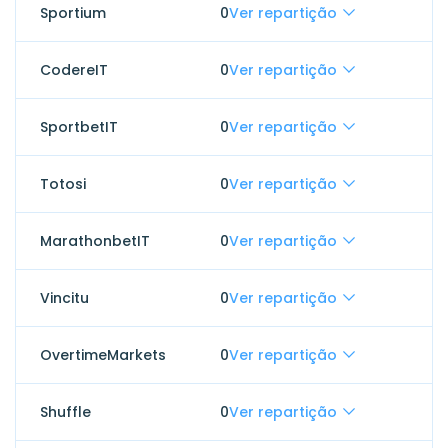
Sportium
0
Ver repartição
CodereIT
0
Ver repartição
SportbetIT
0
Ver repartição
Totosi
0
Ver repartição
MarathonbetIT
0
Ver repartição
Vincitu
0
Ver repartição
OvertimeMarkets
0
Ver repartição
Shuffle
0
Ver repartição