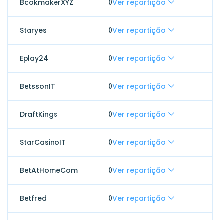
BookmakerXYZ
0
Ver repartição
Staryes
0
Ver repartição
Eplay24
0
Ver repartição
BetssonIT
0
Ver repartição
DraftKings
0
Ver repartição
StarCasinoIT
0
Ver repartição
BetAtHomeCom
0
Ver repartição
Betfred
0
Ver repartição