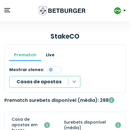
StakeCO
Prematch
Live
Mostrar clones:
Casas de apostas
Casas de apostas
Prematch surebets disponível (média): 288
Tempo
Casa de
Surebets disponível
apostas em
Desporto
(média)