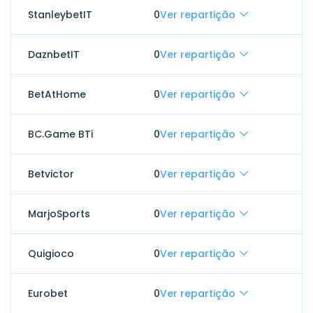
StanleybetIT
0
Ver repartição
DaznbetIT
0
Ver repartição
BetAtHome
0
Ver repartição
BC.Game BTi
0
Ver repartição
Betvictor
0
Ver repartição
MarjoSports
0
Ver repartição
Quigioco
0
Ver repartição
Eurobet
0
Ver repartição