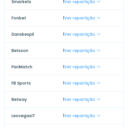
Smarkets
1
Ver repartição
Fonbet
1
Ver repartição
Danskespil
1
Ver repartição
Betsson
1
Ver repartição
PariMatch
1
Ver repartição
FB Sports
1
Ver repartição
Betway
1
Ver repartição
LeovegasIT
1
Ver repartição