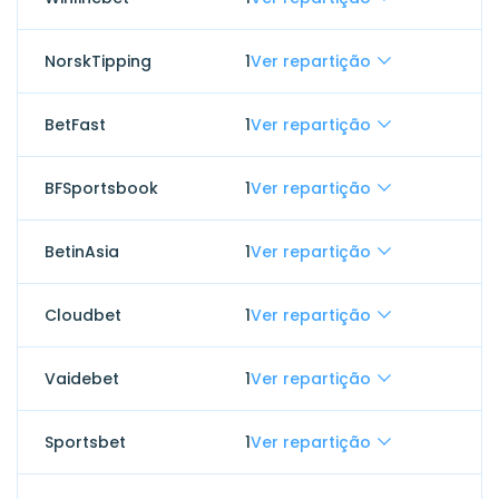
NorskTipping
1
Ver repartição
BetFast
1
Ver repartição
BFSportsbook
1
Ver repartição
BetinAsia
1
Ver repartição
Cloudbet
1
Ver repartição
Vaidebet
1
Ver repartição
Sportsbet
1
Ver repartição