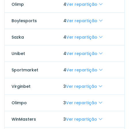
Olimp
4
Ver repartição
Boylesports
4
Ver repartição
Sazka
4
Ver repartição
Unibet
4
Ver repartição
Sportmarket
4
Ver repartição
Virginbet
3
Ver repartição
Olimpo
3
Ver repartição
WinMasters
3
Ver repartição