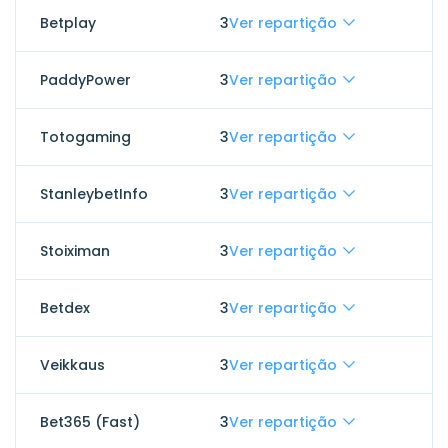
Betplay
3
Ver repartição
PaddyPower
3
Ver repartição
Totogaming
3
Ver repartição
StanleybetInfo
3
Ver repartição
Stoiximan
3
Ver repartição
Betdex
3
Ver repartição
Veikkaus
3
Ver repartição
Bet365 (Fast)
3
Ver repartição