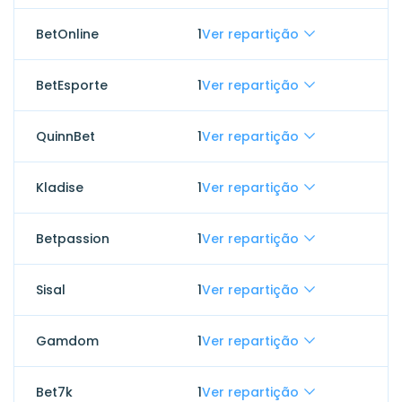
BetOnline
1
Ver repartição
BetEsporte
1
Ver repartição
QuinnBet
1
Ver repartição
Kladise
1
Ver repartição
Betpassion
1
Ver repartição
Sisal
1
Ver repartição
Gamdom
1
Ver repartição
Bet7k
1
Ver repartição