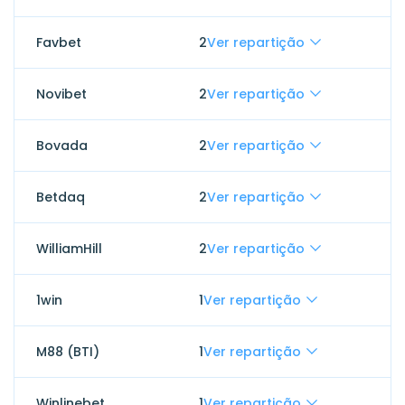
Favbet
2
Ver repartição
Novibet
2
Ver repartição
Bovada
2
Ver repartição
Betdaq
2
Ver repartição
WilliamHill
2
Ver repartição
1win
1
Ver repartição
M88 (BTI)
1
Ver repartição
Winlinebet
1
Ver repartição