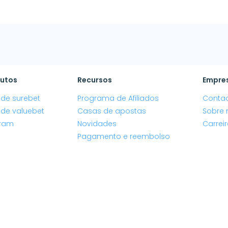
dutos
Recursos
Empre
 de surebet
Programa de Afiliados
Conta
 de valuebet
Casas de apostas
Sobre 
gram
Novidades
Carrei
Pagamento e reembolso
Política de Privacidade
Termos de utilização
Privacy Settin