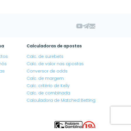
sa
Calculadoras de apostas
ctos
Calc. de surebets
nós
Calc. de valor nas apostas
ras
Conversor de odds
Calc. de margem
Calc. critério de Kelly
Calc. de combinada
Calculadora de Matched Betting
gs