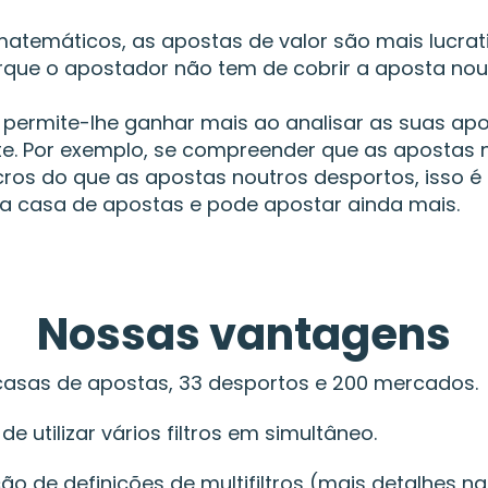
atemáticos, as apostas de valor são mais lucrat
rque o apostador não tem de cobrir a aposta nou
a permite-lhe ganhar mais ao analisar as suas ap
e. Por exemplo, se compreender que as apostas n
cros do que as apostas noutros desportos, isso 
a casa de apostas e pode apostar ainda mais.
Nossas vantagens
casas de apostas, 33 desportos e 200 mercados.
de utilizar vários filtros em simultâneo.
ão de definições de multifiltros (mais detalhes n