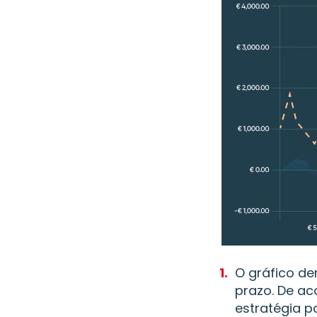
1.
O gráfico de
prazo. De ac
estratégia p