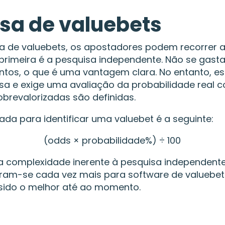
sa de valuebets
a de valuebets, os apostadores podem recorrer a
 primeira é a pesquisa independente. Não se gasta
entos, o que é uma vantagem clara. No entanto, e
a e exige uma avaliação da probabilidade real 
obrevalorizadas são definidas.
ada para identificar uma valuebet é a seguinte:
(odds × probabilidade%) ÷ 100
 complexidade inerente à pesquisa independente
ram-se cada vez mais para software de valuebet
sido o melhor até ao momento.