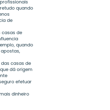
rofissionais
bretudo quando
enos
cia de
s casas de
fluencia
xemplo, quando
 apostas,
 das casas de
 que dá origem
ente
seguro efetuar
ais dinheiro