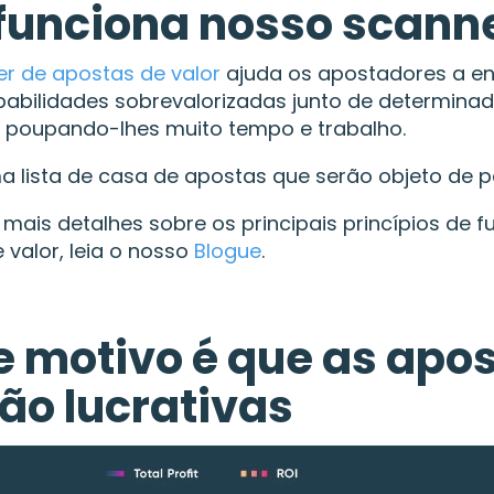
unciona nosso scann
r de apostas de valor
ajuda os apostadores a e
babilidades sobrevalorizadas junto de determina
 poupando-lhes muito tempo e trabalho.
ma lista de casa de apostas que serão objeto de p
r mais detalhes sobre os principais princípios de
 valor, leia o nosso
Blogue
.
e motivo é que as apo
são lucrativas