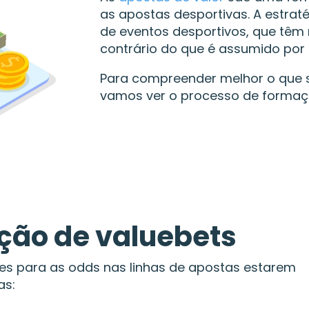
as apostas desportivas. A estrat
de eventos desportivos, que têm
contrário do que é assumido por
Para compreender melhor o que s
vamos ver o processo de formaç
ão de valuebets
es para as odds nas linhas de apostas estarem
as: