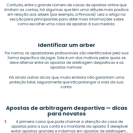
Contudo, entre o grande número de casas de apostas online que
limitam as contas, há algumas que têm uma atitude mais positiva
em relação aos arbers (por exemplo, a Pinnacle). Leia o artigo na
secção para principiantes para obter mais informações sobre
como escolher uma casa de apostas à sua medida.
Identificar um arber
Por norma, os apostadores profissionais são identificados pela sua
forma específica de jogar. Este é um dos motivos pelos quais se
deve alternar entre as apostas de arbitragem desportivas e as
apostas normais.
Há ainda outras dicas que, muito embora não garantam uma
proteção total, seguramente que irão prolongar a vida da sua
conta.
Apostas de arbitragem desportiva — dicas
para novatos
1.
A primeira coisa que pode chamar a atenção da casa de
apostas para a sua conta é o montante da aposta. É desejável
evitar apostas grandes e máximas em apostas de arbitragem ,