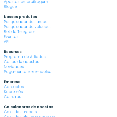
Apostas de arbitragem
Blogue
Nossos produtos
Pesquisador de surebet
Pesquisador de valuebet
Bot do Telegram
Eventos
API
Recursos
Programa de Afiliados
Casas de apostas
Novidades
Pagamento e reembolso
Empresa
Contactos
Sobre nós
Carreiras
Calculadoras de apostas
Calc. de surebets
Calc. de valor nas apostas