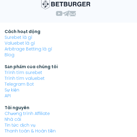
Cách hoạt động
Surebet là gì
Valuebet là gì
Arbitrage Betting là gì
Blog
Sản phẩm của chúng tôi
Trình tìm surebet
Trình tìm valuebet
Telegram Bot
Sự kiện
API
Tài nguyên
Chương trình Affiliate
Nhà cái
Tin tức dịch vụ
Thanh toán & Hoàn tiền