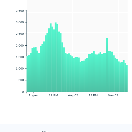
3,500
3,000
2,500
2,000
1,500
1,000
500
0
August
12 PM
Aug 02
12 PM
Mon 03
12