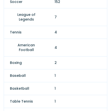
Soccer
152
League of
7
Legends
Tennis
4
American
4
Football
Boxing
2
Baseball
1
Basketball
1
Table Tennis
1