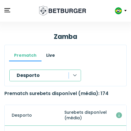
Zamba
Prematch
Live
Desporto
Casas de apostas
Prematch surebets disponível (média): 174
Tempo
Surebets disponível
Desporto
(média)
Desporto