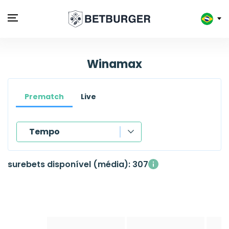
Winamax
Prematch
Live
Tempo
Casas de apostas
surebets disponível (média): 307
Tempo
Desporto