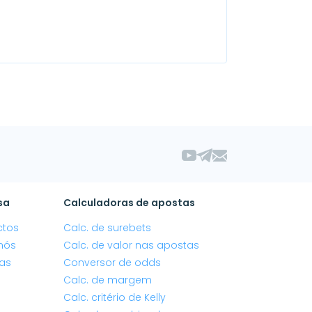
sa
Calculadoras de apostas
ctos
Calc. de surebets
nós
Calc. de valor nas apostas
ras
Conversor de odds
Calc. de margem
Calc. critério de Kelly