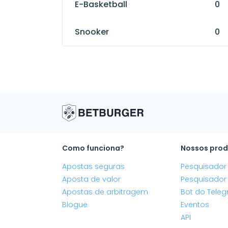
E-Basketball
0
Snooker
0
Como funciona?
Nossos pro
Apostas seguras
Pesquisador
Aposta de valor
Pesquisador
Apostas de arbitragem
Bot do Tele
Blogue
Eventos
API