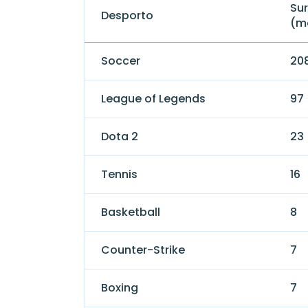
Sur
Desporto
(m
Soccer
20
League of Legends
97
Dota 2
23
Tennis
16
Basketball
8
Counter-Strike
7
Boxing
7