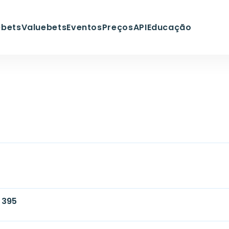
ebets
Valuebets
Eventos
Preços
API
Educação
 395