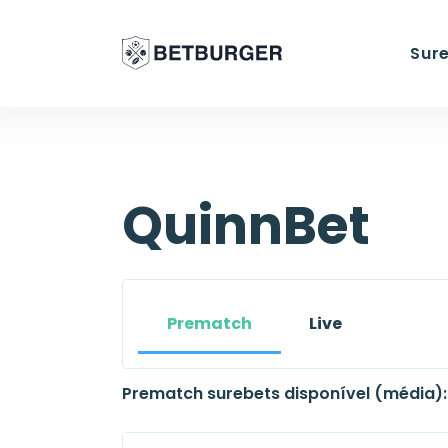
Sur
QuinnBet
Prematch
Live
Prematch surebets disponível (média):