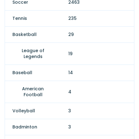
Soccer
2463
Tennis
235
Basketball
29
League of
19
Legends
Baseball
14
American
4
Football
Volleyball
3
Badminton
3