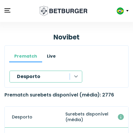
Novibet
Prematch
Live
Desporto
Casas de apostas
Prematch surebets disponível (média): 2776
Tempo
Surebets disponível
Desporto
(média)
Desporto