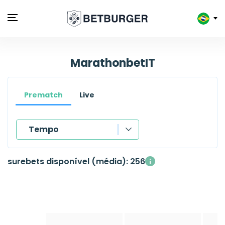
MarathonbetIT
Prematch
Live
Tempo
Casas de apostas
surebets disponível (média): 256
Tempo
Desporto