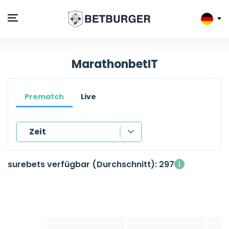
MarathonbetIT
Prematch
Live
Zeit
Buchmacher
surebets verfügbar (Durchschnitt): 297
Zeit
Sport