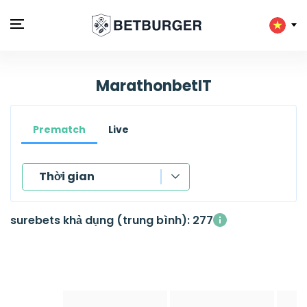
MarathonbetIT
Prematch
Live
Thời gian
Nhà cái
surebets khả dụng (trung bình): 277
Thời gian
Môn thể thao