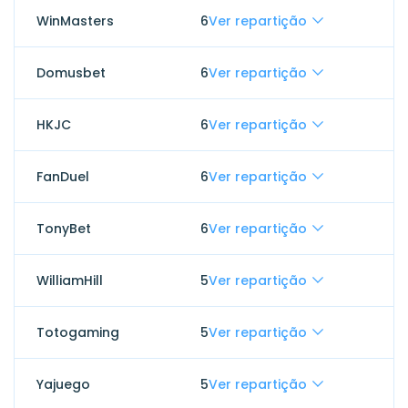
WinMasters
6
Ver repartição
Domusbet
6
Ver repartição
HKJC
6
Ver repartição
FanDuel
6
Ver repartição
TonyBet
6
Ver repartição
WilliamHill
5
Ver repartição
Totogaming
5
Ver repartição
Yajuego
5
Ver repartição