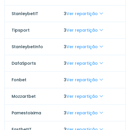
StanleybetIT
3
Ver repartição
Tipsport
3
Ver repartição
StanleybetInfo
3
Ver repartição
DafaSports
3
Ver repartição
Fonbet
3
Ver repartição
Mozzartbet
3
Ver repartição
Pamestoixima
3
Ver repartição
FastbetIT
3
Ver repartição