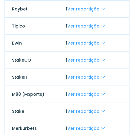
Raybet
1
Ver repartição
Tipico
1
Ver repartição
Bwin
1
Ver repartição
StakeCO
1
Ver repartição
StakeIT
1
Ver repartição
M88 (MSports)
1
Ver repartição
Stake
1
Ver repartição
Merkurbets
1
Ver repartição