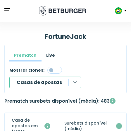
FortuneJack
Prematch
Live
Mostrar clones:
Casas de apostas
Casas de apostas
Prematch surebets disponível (média): 483
Tempo
Casa de
Surebets disponível
apostas em
Desporto
(média)