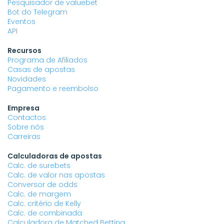
Pesquisador de valuebet
Bot do Telegram
Eventos
API
Recursos
Programa de Afiliados
Casas de apostas
Novidades
Pagamento e reembolso
Empresa
Contactos
Sobre nós
Carreiras
Calculadoras de apostas
Calc. de surebets
Calc. de valor nas apostas
Conversor de odds
Calc. de margem
Calc. critério de Kelly
Calc. de combinada
Calculadora de Matched Betting