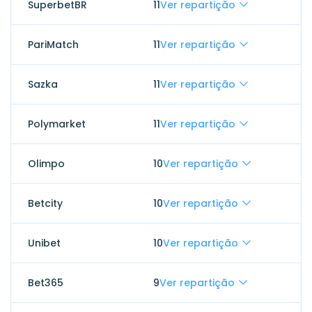
SuperbetBR
11
Ver repartição
PariMatch
11
Ver repartição
Sazka
11
Ver repartição
Polymarket
11
Ver repartição
Olimpo
10
Ver repartição
Betcity
10
Ver repartição
Unibet
10
Ver repartição
Bet365
9
Ver repartição