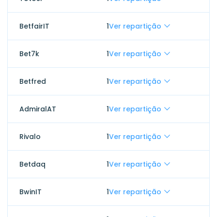
BetfairIT
1
Ver repartição
Bet7k
1
Ver repartição
Betfred
1
Ver repartição
AdmiralAT
1
Ver repartição
Rivalo
1
Ver repartição
Betdaq
1
Ver repartição
BwinIT
1
Ver repartição