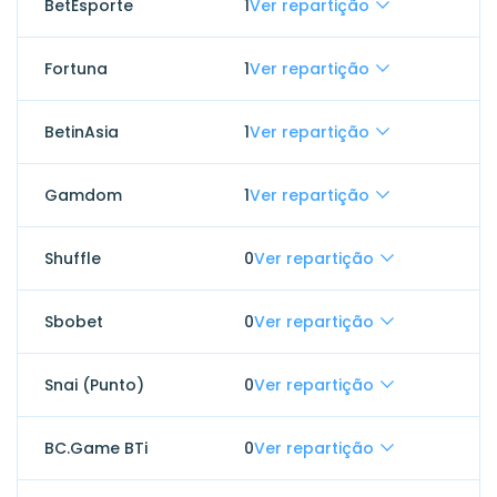
BetEsporte
1
Ver repartição
Fortuna
1
Ver repartição
BetinAsia
1
Ver repartição
Gamdom
1
Ver repartição
Shuffle
0
Ver repartição
Sbobet
0
Ver repartição
Snai (Punto)
0
Ver repartição
BC.Game BTi
0
Ver repartição