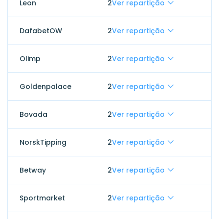
Leon
2
Ver repartição
DafabetOW
2
Ver repartição
Olimp
2
Ver repartição
Goldenpalace
2
Ver repartição
Bovada
2
Ver repartição
NorskTipping
2
Ver repartição
Betway
2
Ver repartição
Sportmarket
2
Ver repartição