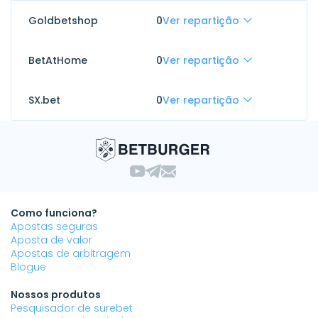
Goldbetshop
0
Ver repartição
BetAtHome
0
Ver repartição
SX.bet
0
Ver repartição
Como funciona?
Apostas seguras
Aposta de valor
Apostas de arbitragem
Blogue
Nossos produtos
Pesquisador de surebet