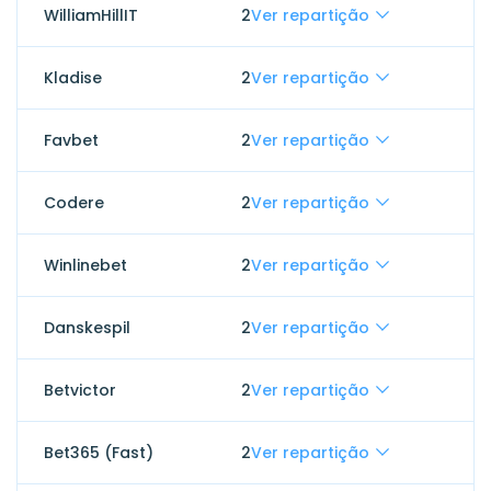
WilliamHillIT
2
Ver repartição
Kladise
2
Ver repartição
Favbet
2
Ver repartição
Codere
2
Ver repartição
Winlinebet
2
Ver repartição
Danskespil
2
Ver repartição
Betvictor
2
Ver repartição
Bet365 (Fast)
2
Ver repartição