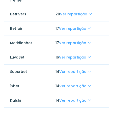
frente
Betrivers
20
Ver repartição
Betfair
17
Ver repartição
Meridianbet
17
Ver repartição
LuvaBet
16
Ver repartição
Superbet
14
Ver repartição
1xbet
14
Ver repartição
Kalshi
14
Ver repartição