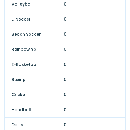
Volleyball
0
E-Soccer
0
Beach Soccer
0
Rainbow Six
0
E-Basketball
0
Boxing
0
Cricket
0
Handball
0
Darts
0