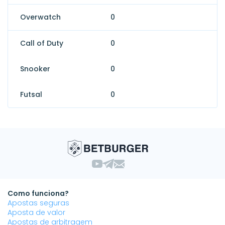
Overwatch
0
Call of Duty
0
Snooker
0
Futsal
0
Como funciona?
Apostas seguras
Aposta de valor
Apostas de arbitragem