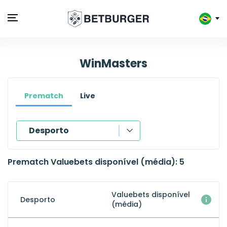
WinMasters
Prematch
Live
Desporto
Tempo
Prematch Valuebets disponível (média): 5
Desporto
Valuebets disponível
Desporto
(média)