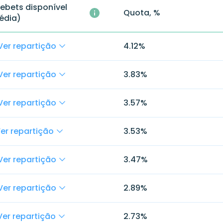
ebets disponível
Quota, %
édia)
Ver repartição
4.12
%
Ver repartição
3.83
%
Ver repartição
3.57
%
er repartição
3.53
%
Ver repartição
3.47
%
Ver repartição
2.89
%
Ver repartição
2.73
%