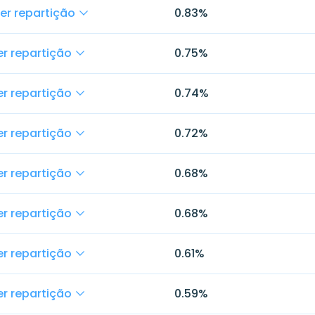
er repartição
0.83
%
er repartição
0.75
%
er repartição
0.74
%
er repartição
0.72
%
er repartição
0.68
%
er repartição
0.68
%
er repartição
0.61
%
er repartição
0.59
%