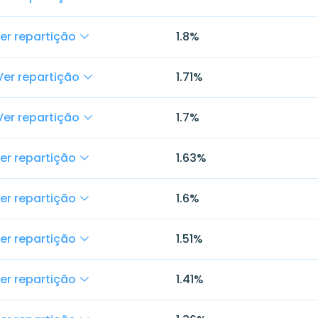
er repartição
1.8
%
Ver repartição
1.71
%
Ver repartição
1.7
%
er repartição
1.63
%
er repartição
1.6
%
er repartição
1.51
%
er repartição
1.41
%