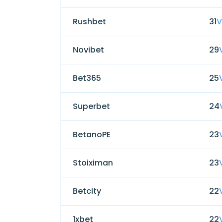
Rushbet
31
V
Novibet
29
Bet365
25
Superbet
24
BetanoPE
23
Stoiximan
23
Betcity
22
1xbet
22