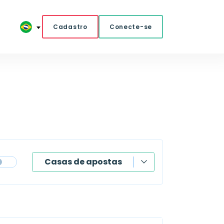
Cadastro
Conecte-se
Casas de apostas
Casas de apostas
Tempo