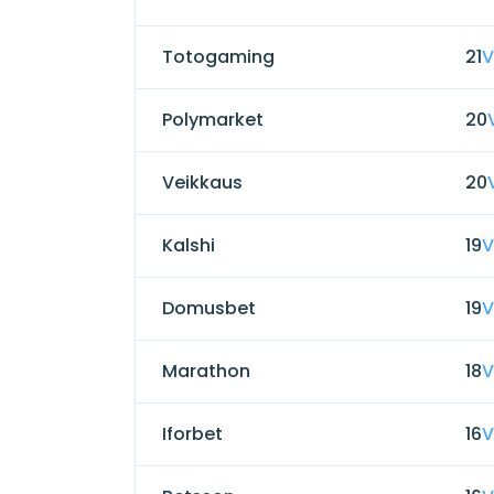
Totogaming
21
V
Polymarket
20
Veikkaus
20
Kalshi
19
V
Domusbet
19
V
Marathon
18
V
Iforbet
16
V