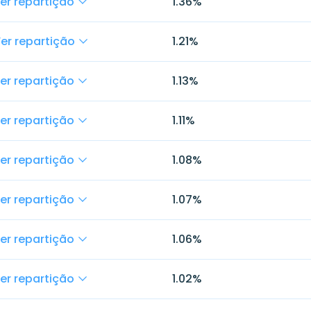
er repartição
1.36
%
er repartição
1.21
%
er repartição
1.13
%
er repartição
1.11
%
er repartição
1.08
%
er repartição
1.07
%
er repartição
1.06
%
er repartição
1.02
%