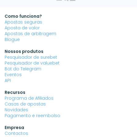
Como funciona?
Apostas seguras
Aposta de valor
Apostas de arbitragem
Blogue
Nossos produtos
Pesquisador de surebet
Pesquisador de valuebet
Bot do Telegram
Eventos
API
Recursos
Programa de Afiliados
Casas de apostas
Novidades
Pagamento e reembolso
Empresa
Contactos