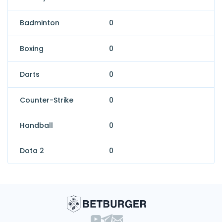
Badminton
0
Boxing
0
Darts
0
Counter-Strike
0
Handball
0
Dota 2
0