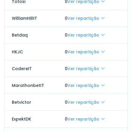
Totosi
0
Ver repartição
WilliamHillIT
0
Ver repartição
Betdaq
0
Ver repartição
HKJC
0
Ver repartição
CodereIT
0
Ver repartição
MarathonbetIT
0
Ver repartição
Betvictor
0
Ver repartição
ExpektDK
0
Ver repartição