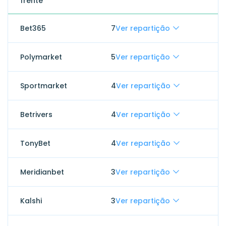
frente
Bet365
7
Ver repartição
Polymarket
5
Ver repartição
Sportmarket
4
Ver repartição
Betrivers
4
Ver repartição
TonyBet
4
Ver repartição
Meridianbet
3
Ver repartição
Kalshi
3
Ver repartição