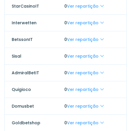
StarCasinoIT
0
Ver repartição
Interwetten
0
Ver repartição
BetssonIT
0
Ver repartição
Sisal
0
Ver repartição
AdmiralBetIT
0
Ver repartição
Quigioco
0
Ver repartição
Domusbet
0
Ver repartição
Goldbetshop
0
Ver repartição