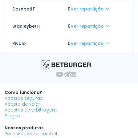
DaznbetIT
0
Ver repartição
StanleybetIT
0
Ver repartição
Rivalo
0
Ver repartição
Como funciona?
Apostas seguras
Aposta de valor
Apostas de arbitragem
Blogue
Nossos produtos
Pesquisador de surebet