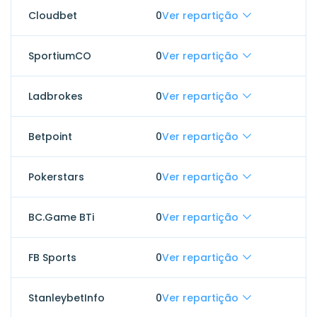
Cloudbet
0
Ver repartição
SportiumCO
0
Ver repartição
Ladbrokes
0
Ver repartição
Betpoint
0
Ver repartição
Pokerstars
0
Ver repartição
BC.Game BTi
0
Ver repartição
FB Sports
0
Ver repartição
StanleybetInfo
0
Ver repartição