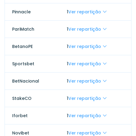
Pinnacle
1
Ver repartição
PariMatch
1
Ver repartição
BetanoPE
1
Ver repartição
Sportsbet
1
Ver repartição
BetNacional
1
Ver repartição
StakeCO
1
Ver repartição
Iforbet
1
Ver repartição
Novibet
1
Ver repartição