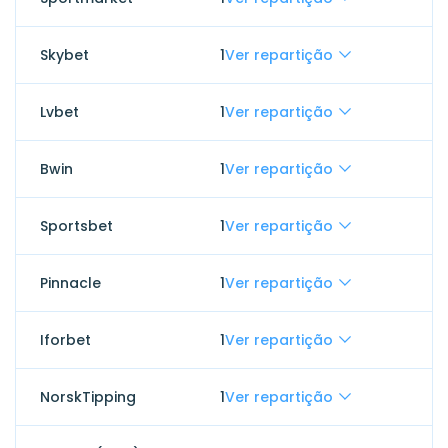
Skybet
1
Ver repartição
Lvbet
1
Ver repartição
Bwin
1
Ver repartição
Sportsbet
1
Ver repartição
Pinnacle
1
Ver repartição
Iforbet
1
Ver repartição
NorskTipping
1
Ver repartição