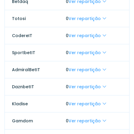
Betdaq
0
Ver repartição
Totosi
0
Ver repartição
CodereIT
0
Ver repartição
SportbetIT
0
Ver repartição
AdmiralBetIT
0
Ver repartição
DaznbetIT
0
Ver repartição
Kladise
0
Ver repartição
Gamdom
0
Ver repartição