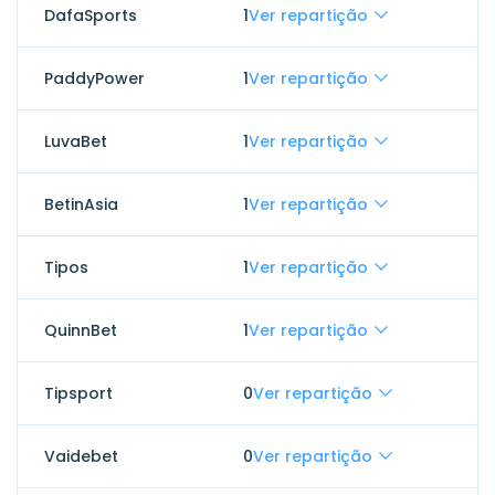
DafaSports
1
Ver repartição
PaddyPower
1
Ver repartição
LuvaBet
1
Ver repartição
BetinAsia
1
Ver repartição
Tipos
1
Ver repartição
QuinnBet
1
Ver repartição
Tipsport
0
Ver repartição
Vaidebet
0
Ver repartição