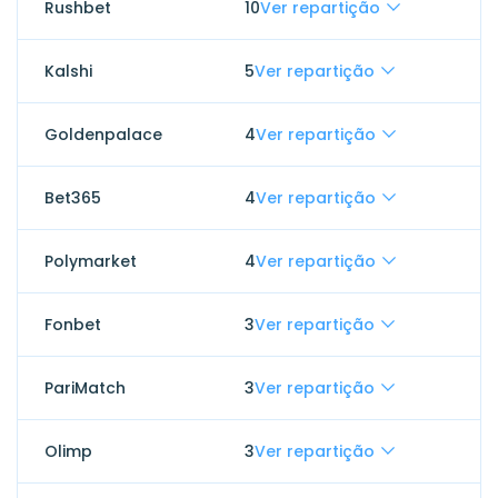
Rushbet
10
Ver repartição
Kalshi
5
Ver repartição
Goldenpalace
4
Ver repartição
Bet365
4
Ver repartição
Polymarket
4
Ver repartição
Fonbet
3
Ver repartição
PariMatch
3
Ver repartição
Olimp
3
Ver repartição