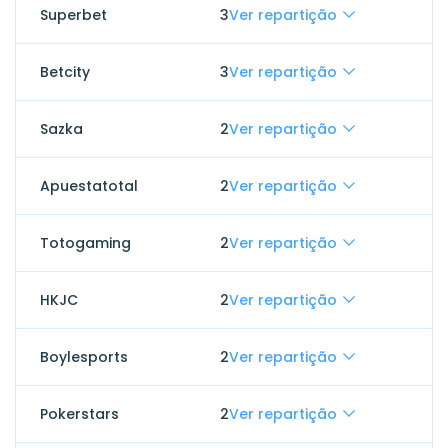
Superbet
3
Ver repartição
Betcity
3
Ver repartição
Sazka
2
Ver repartição
Apuestatotal
2
Ver repartição
Totogaming
2
Ver repartição
HKJC
2
Ver repartição
Boylesports
2
Ver repartição
Pokerstars
2
Ver repartição