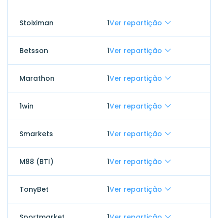
Stoiximan
1
Ver repartição
Betsson
1
Ver repartição
Marathon
1
Ver repartição
1win
1
Ver repartição
Smarkets
1
Ver repartição
M88 (BTI)
1
Ver repartição
TonyBet
1
Ver repartição
Sportmarket
1
Ver repartição