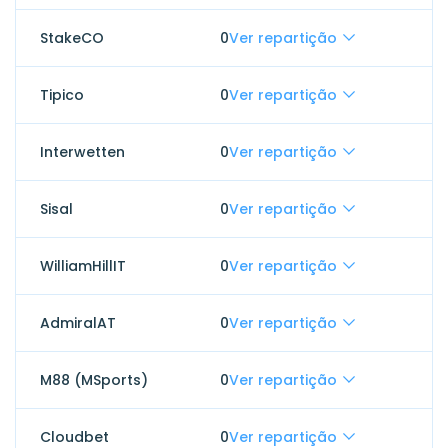
StakeCO
0
Ver repartição
Tipico
0
Ver repartição
Interwetten
0
Ver repartição
Sisal
0
Ver repartição
WilliamHillIT
0
Ver repartição
AdmiralAT
0
Ver repartição
M88 (MSports)
0
Ver repartição
Cloudbet
0
Ver repartição