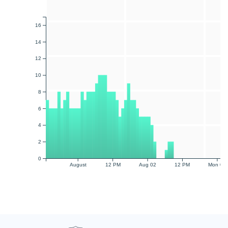
16
14
12
10
8
6
4
2
0
August
12 PM
Aug 02
12 PM
Mon 03