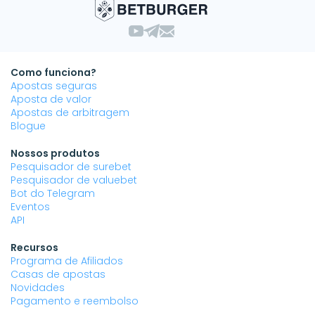
Como funciona?
Apostas seguras
Aposta de valor
Apostas de arbitragem
Blogue
Nossos produtos
Pesquisador de surebet
Pesquisador de valuebet
Bot do Telegram
Eventos
API
Recursos
Programa de Afiliados
Casas de apostas
Novidades
Pagamento e reembolso