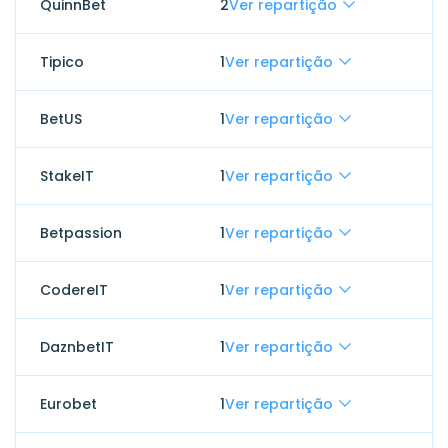
QuinnBet
2
Ver repartição
Tipico
1
Ver repartição
BetUS
1
Ver repartição
StakeIT
1
Ver repartição
Betpassion
1
Ver repartição
CodereIT
1
Ver repartição
DaznbetIT
1
Ver repartição
Eurobet
1
Ver repartição