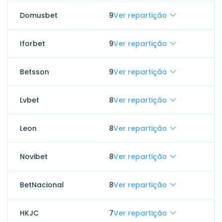
Domusbet
9
Ver repartição
Iforbet
9
Ver repartição
Betsson
9
Ver repartição
Lvbet
8
Ver repartição
Leon
8
Ver repartição
Novibet
8
Ver repartição
BetNacional
8
Ver repartição
HKJC
7
Ver repartição