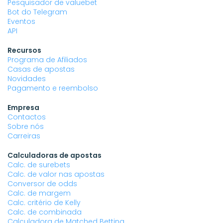
Pesquisador de valuebet
Bot do Telegram
Eventos
API
Recursos
Programa de Afiliados
Casas de apostas
Novidades
Pagamento e reembolso
Empresa
Contactos
Sobre nós
Carreiras
Calculadoras de apostas
Calc. de surebets
Calc. de valor nas apostas
Conversor de odds
Calc. de margem
Calc. critério de Kelly
Calc. de combinada
Calculadora de Matched Betting