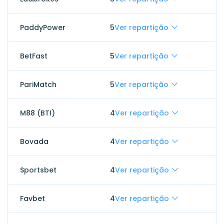
PaddyPower
5
Ver repartição
BetFast
5
Ver repartição
PariMatch
5
Ver repartição
M88 (BTI)
4
Ver repartição
Bovada
4
Ver repartição
Sportsbet
4
Ver repartição
Favbet
4
Ver repartição