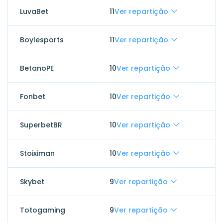
LuvaBet
11
Ver repartição
Boylesports
11
Ver repartição
BetanoPE
10
Ver repartição
Fonbet
10
Ver repartição
SuperbetBR
10
Ver repartição
Stoiximan
10
Ver repartição
Skybet
9
Ver repartição
Totogaming
9
Ver repartição