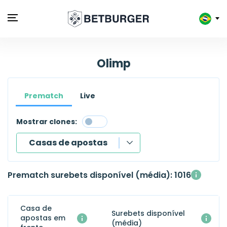
Olimp
Prematch
Live
Mostrar clones:
Casas de apostas
Casas de apostas
Prematch surebets disponível (média): 1016
Tempo
Casa de
Surebets disponível
apostas em
Desporto
(média)