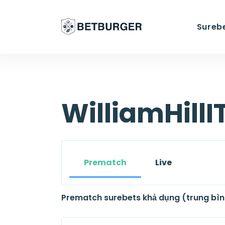
Sureb
WilliamHillI
Prematch
Live
Prematch surebets khả dụng (trung bìn