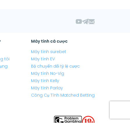
y
Máy tính cá cược
Máy tính surebet
g tôi
Máy tính EV
dụng
Bộ chuyển đổi tỷ lệ cược
Máy tính No-Vig
Máy tính Kelly
Máy tính Parlay
Công Cụ Tính Matched Betting
ngs