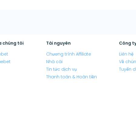
 chúng tôi
Tài nguyên
Công t
ebet
Chương trình Affiliate
Liên hệ
uebet
Nhà cái
Về chún
Tin tức dịch vụ
Tuyển 
Thanh toán & Hoàn tiền
Chính sách quyền riêng tư
Điều khoản sử dụng
Privacy Setti