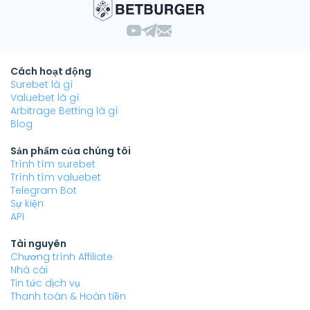
Cách hoạt động
Surebet là gì
Valuebet là gì
Arbitrage Betting là gì
Blog
Sản phẩm của chúng tôi
Trình tìm surebet
Trình tìm valuebet
Telegram Bot
Sự kiện
API
Tài nguyên
Chương trình Affiliate
Nhà cái
Tin tức dịch vụ
Thanh toán & Hoàn tiền