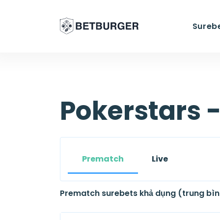
Sureb
Pokerstars 
Prematch
Live
Prematch surebets khả dụng (trung bình