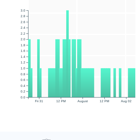
3.0
2.8
2.6
2.4
2.2
2.0
1.8
1.6
1.4
1.2
1.0
0.8
0.6
0.4
0.2
0.0
Fri 31
12 PM
August
12 PM
Aug 02