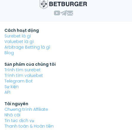
Cách hoạt động
Surebet là gì
Valuebet là gì
Arbitrage Betting là gì
Blog
Sản phẩm của chúng tôi
Trình tìm surebet
Trình tìm valuebet
Telegram Bot
Sự kiện
API
Tài nguyên
Chương trình Affiliate
Nhà cái
Tin tức dịch vụ
Thanh toán & Hoàn tiền