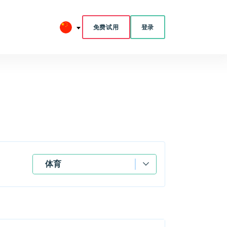
免费试用
登录
体育
博彩公司
时间