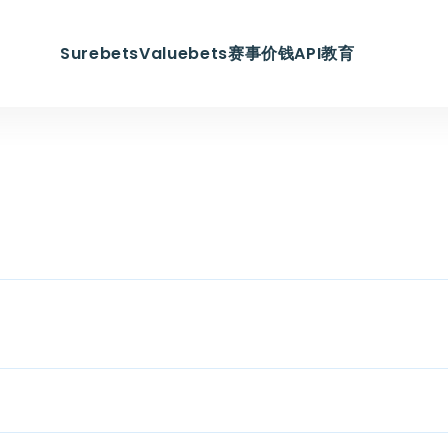
Surebets
Valuebets
赛事
价钱
API
教育