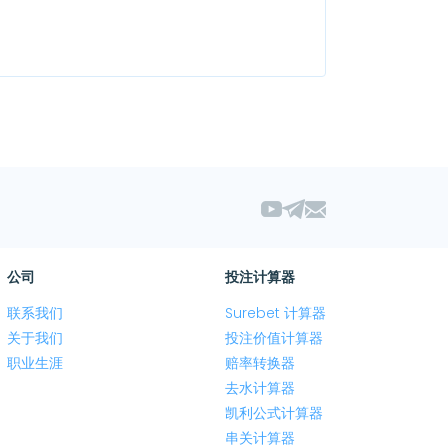
公司
投注计算器
联系我们
Surebet 计算器
关于我们
投注价值计算器
职业生涯
赔率转换器
去水计算器
凯利公式计算器
串关计算器