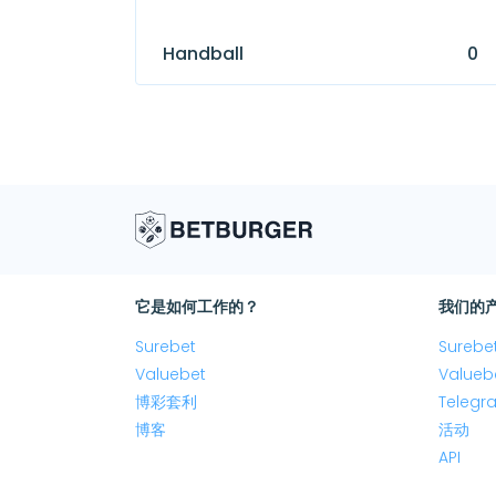
Handball
0
它是如何工作的？
我们的
Surebet
Sureb
Valuebet
Value
博彩套利
Teleg
博客
活动
API