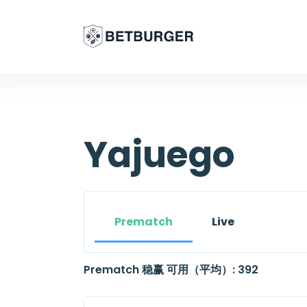
Yajuego
Prematch
Live
Prematch 稳赢 可用（平均）: 392