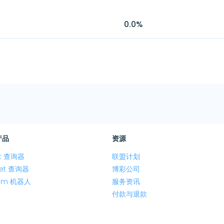
0.0
%
产品
资源
et 查询器
联盟计划
bet 查询器
博彩公司
ram 机器人
服务资讯
付款与退款