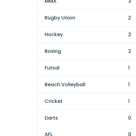
MMA
3
Rugby Union
2
Hockey
2
Boxing
2
Futsal
1
Beach Volleyball
1
Cricket
1
Darts
0
AFL
0