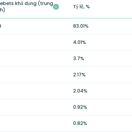
ebets khả dụng (trung
Tỷ lệ, %
h)
9
83.01
%
4.01
%
3.7
%
2.17
%
2.04
%
0.92
%
0.82
%