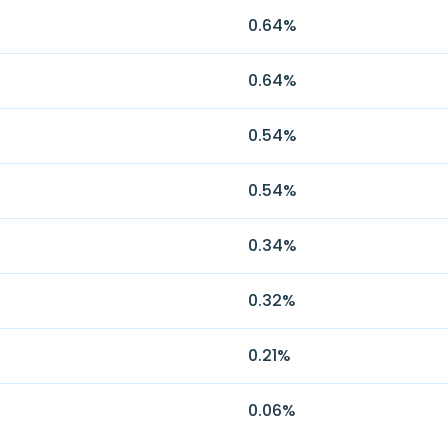
0.64
%
0.64
%
0.54
%
0.54
%
0.34
%
0.32
%
0.21
%
0.06
%