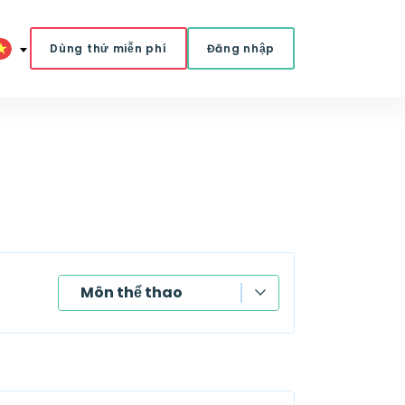
Dùng thử miễn phí
Đăng nhập
Môn thể thao
Nhà cái
Thời gian