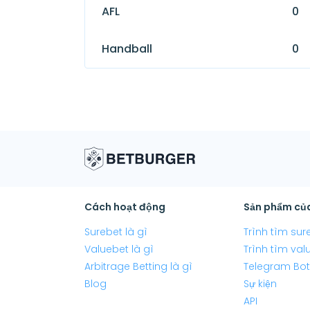
AFL
0
Handball
0
Cách hoạt động
Sản phẩm của
Surebet là gì
Trình tìm sur
Valuebet là gì
Trình tìm val
Arbitrage Betting là gì
Telegram Bot
Blog
Sự kiện
API