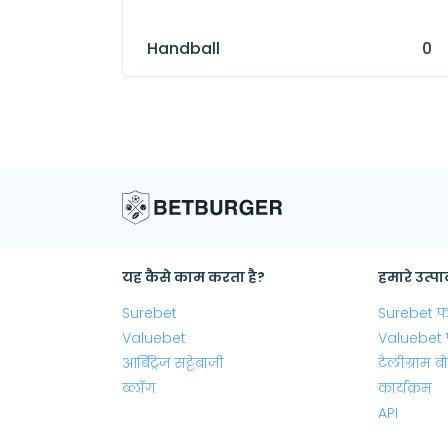
Handball
0
यह कैसे काम करता है?
हमारे उत्पा
Surebet
Surebet फ
Valuebet
Valuebet 
आर्बिट्रेज सट्टेबाजी
टेलीग्राम ब
ब्लॉग
कार्यक्रम
API