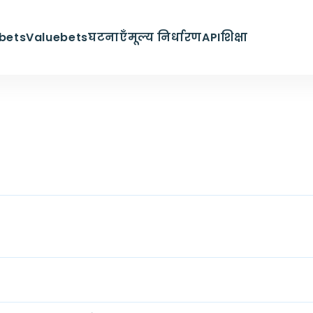
bets
Valuebets
घटनाएँ
मूल्य निर्धारण
API
शिक्षा