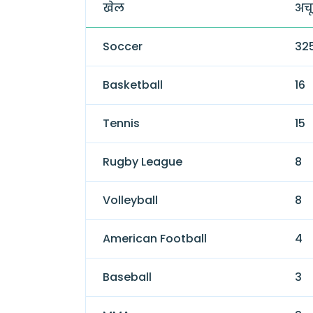
खेल
अच
Soccer
32
Basketball
16
Tennis
15
Rugby League
8
Volleyball
8
American Football
4
Baseball
3