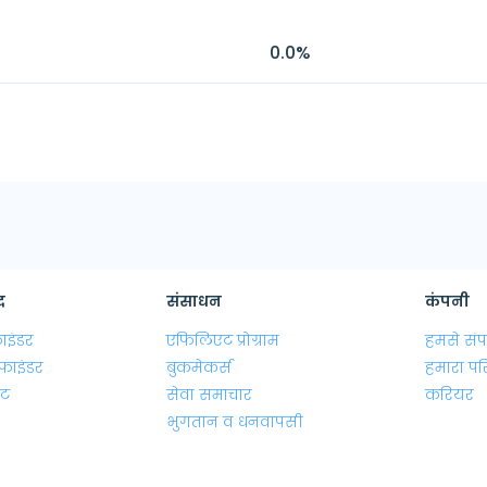
0.0
%
द
संसाधन
कंपनी
ाइंडर
एफिलिएट प्रोग्राम
हमसे संपर
फाइंडर
बुकमेकर्स
हमारा प
ोट
सेवा समाचार
करियर
भुगतान व धनवापसी