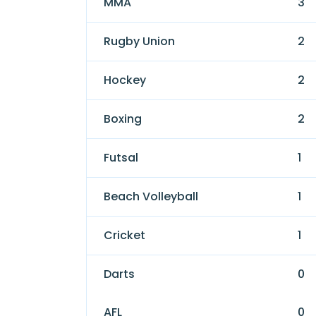
MMA
3
Rugby Union
2
Hockey
2
Boxing
2
Futsal
1
Beach Volleyball
1
Cricket
1
Darts
0
AFL
0