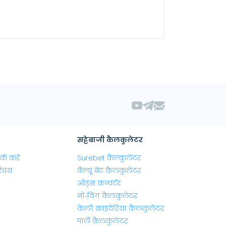
सट्टेबाजी कैलकुलेटर
्क करें
Surebet कैल्कुलेटर
रिचय
वैल्यू बेट कैलकुलेटर
ऑड्स कन्वर्टर
नो‑विग कैलकुलेटर
केली क्राइटेरिया कैलकुलेटर
पार्ले कैलकुलेटर