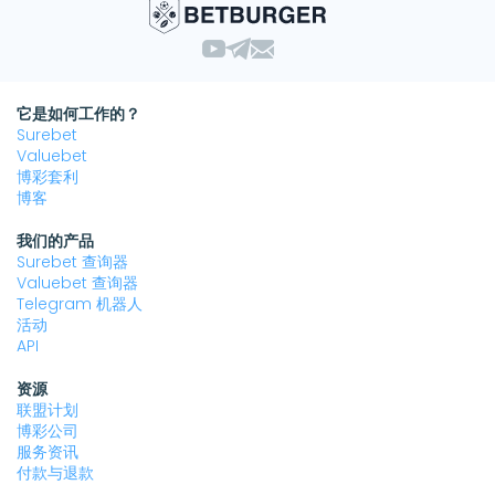
它是如何工作的？
Surebet
Valuebet
博彩套利
博客
我们的产品
Surebet 查询器
Valuebet 查询器
Telegram 机器人
活动
API
资源
联盟计划
博彩公司
服务资讯
付款与退款