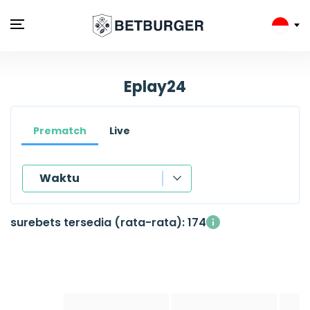
Eplay24
Prematch
Live
Waktu
Bookmaker
surebets tersedia (rata-rata): 174
Waktu
Olahraga