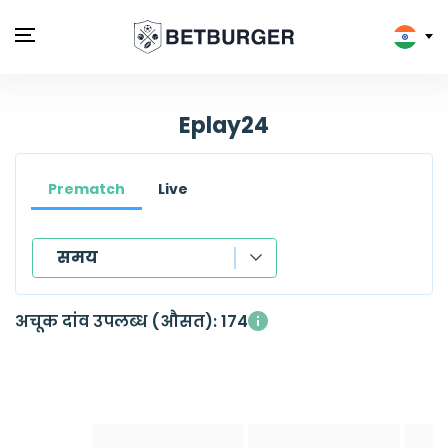
Eplay24
Prematch
Live
समय
सट्टेबाज
अचूक दांव उपलब्ध (औसत): 174
समय
खेल