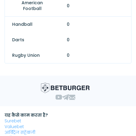
American
0
Football
Handball
0
Darts
0
Rugby Union
0
यह कैसे काम करता है?
Surebet
Valuebet
आर्बिट्रेज सट्टेबाजी